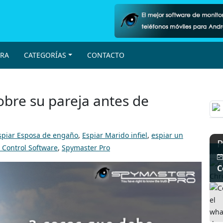
RA
CATEGORÍAS
CONTACTO
obre su pareja antes de
spiar Esposa de engaño
,
Espiar Marido infiel
,
espiar un
P
 Control Software
,
Spymaster Pro
C