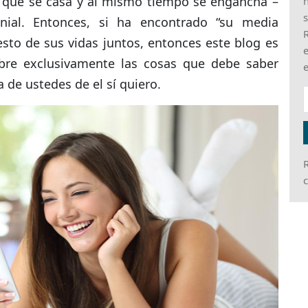
e que se casa y al mismo tiempo se engancha –
h
s
onial. Entonces, si ha encontrado “su media
R
esto de sus vidas juntos, entonces este blog es
e
bre exclusivamente las cosas que debe saber
e
 de ustedes de el sí quiero.
R
c