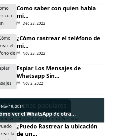
Como saber con quien habla
mi...
Dec 28, 2022
¿Cómo rastrear el teléfono de
mi...
Nov 23, 2022
Espiar Los Mensajes de
Whatsapp Sin...
Nov 2, 2022
ublicaciones populares
Nov 19, 2014
ómo ver el WhatsApp de otra...
¿Puedo Rastrear la ubicación
de un...