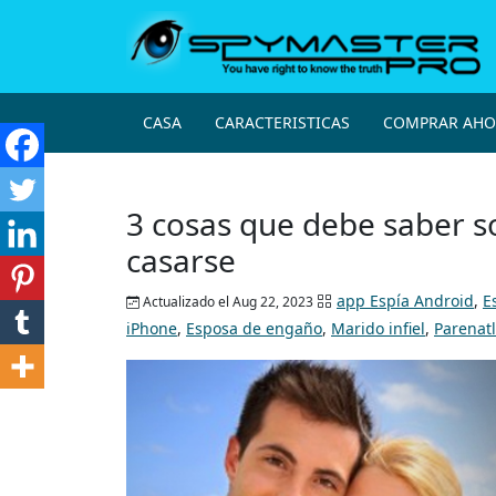
CASA
CARACTERISTICAS
COMPRAR AHO
3 cosas que debe saber s
casarse
app Espía Android
,
E
Actualizado el Aug 22, 2023
iPhone
,
Esposa de engaño
,
Marido infiel
,
Parenatl