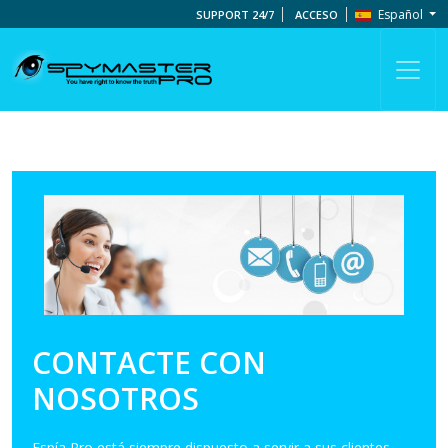
Español
SUPPORT 24/7
ACCESO
CONTACTE CON
NOSOTROS
Espía Pro está siempre dispuesto a servir a sus clientes.