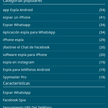
Categorías populares
app Espía Android
(54)
espiar un iPhone
(41)
Espiar Whatsapp
(34)
Aplicación espía para WhatsApp
(34)
iPhone espía
(29)
¡Rastree el Chat de Facebook
(26)
software espía para iPhone
(20)
espía en instagram
(19)
Espía para teléfonos Android
(19)
Spymaster Pro
(18)
Características
Espiar WhatsApp
Facebook Spia
Seguimiento GPS Del Teléfono