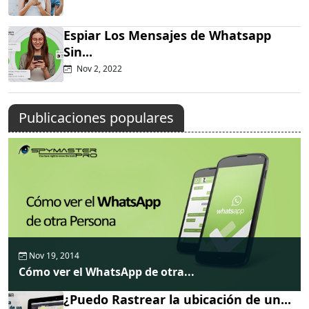
Espiar Los Mensajes de Whatsapp
Sin...
Nov 2, 2022
Publicaciones populares
Nov 19, 2014
Cómo ver el WhatsApp de otra...
¿Puedo Rastrear la ubicación de un...