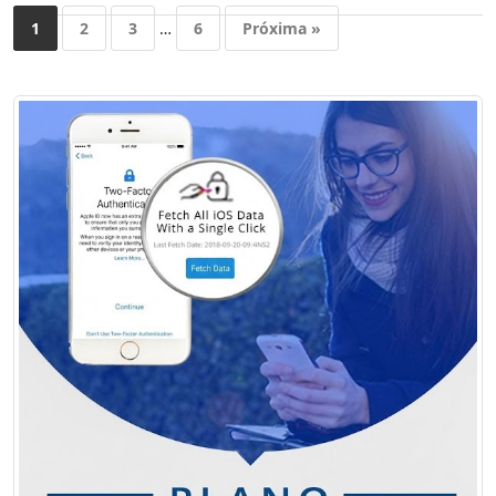
1
2
3
…
6
Próxima »