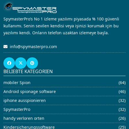
SpymasterPro’s No 1 izleme yazılımı piyasada % 100 güvenli
kullanımı. Senin sevilen kendisi veya işinizi korumak için bu
yazılımı kendi. Onların telefon uzaktan izlemeye başla.
info@spymasterpro.com
BELIEBTE KATEGORIEN
mobiler Spion
(64)
Android spionage software
(46)
iphone ausspionieren
(32)
SpymasterPro
(32)
handy verloren orten
(26)
Kindersicherungssoftware
(25)