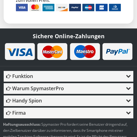
zum vollen Preis.
Sichere Online-Zahlungen
Funktion
Warum SpymasterPro
Handy Spion
Firma
Haftungsausschluss:
Spymaster Pro fordert seine Benutzer dringend auf,
den Zielbenutzer darüber zu informieren, dass ihr Smartphone mit einer
mobilen Tracking-Software überwacht wird. Es ist die Pflicht des Benutzers,