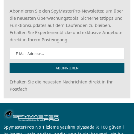
Abonnieren Sie den SpyMasterPro-Newsletter, um über
die neuesten Überwachungstools, Sicherheitstipps und
Funktionsupdates auf dem Laufenden zu bleiben.
Erhalten Sie Experteneinblicke und exklusive Angebote
direkt in Ihrem Posteingang.
ABONNIEREN
Erhalten Sie die neuesten Nachrichten direkt in Ihr
Postfach
SpymasterPro’s No 1 izleme yazılımı piyasada % 100 güvenli