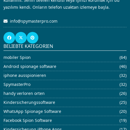
kullanımı. Senin sevilen kendisi veya işinizi korumak için bu
yazılımı kendi. Onların telefon uzaktan izlemeye başla.
info@spymasterpro.com
BELIEBTE KATEGORIEN
mobiler Spion
(64)
Android spionage software
(46)
iphone ausspionieren
(32)
SpymasterPro
(32)
handy verloren orten
(26)
Kindersicherungssoftware
(25)
WhatsApp Spionage Software
(20)
Facebook Spion Software
(19)
Kindersicherung iPhone Apps
(17)