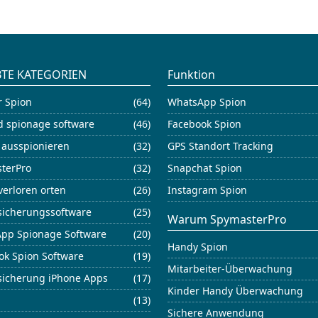
BTE KATEGORIEN
Funktion
r Spion
(64)
WhatsApp Spion
d spionage software
(46)
Facebook Spion
 ausspionieren
(32)
GPS Standort Tracking
terPro
(32)
Snapchat Spion
verloren orten
(26)
Instagram Spion
sicherungssoftware
(25)
Warum SpymasterPro
pp Spionage Software
(20)
Handy Spion
ok Spion Software
(19)
Mitarbeiter-Überwachung
sicherung iPhone Apps
(17)
Kinder Handy Überwachung
(13)
Sichere Anwendung