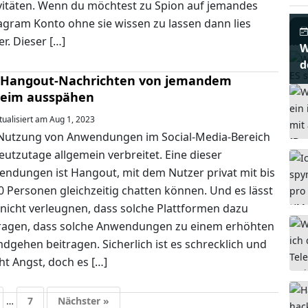
vitäten. Wenn du möchtest zu Spion auf jemandes
agram Konto ohne sie wissen zu lassen dann lies
B
er. Dieser […]
W
d
 Hangout-Nachrichten von jemandem
eim ausspähen
ualisiert am Aug 1, 2023
Nutzung von Anwendungen im Social-Media-Bereich
heutzutage allgemein verbreitet. Eine dieser
ndungen ist Hangout, mit dem Nutzer privat mit bis
0 Personen gleichzeitig chatten können. Und es lässt
 nicht verleugnen, dass solche Plattformen dazu
ragen, dass solche Anwendungen zu einem erhöhten
dgehen beitragen. Sicherlich ist es schrecklich und
t Angst, doch es […]
…
7
Nächster »