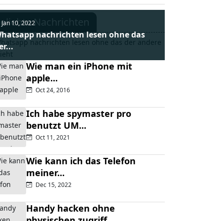
eliebte Nachrichten
Jan 10, 2022
hatsapp nachrichten lesen ohne das
er...
Wie man ein iPhone mit
apple...
Oct 24, 2016
Ich habe spymaster pro
benutzt UM...
Oct 11, 2021
Wie kann ich das Telefon
meiner...
Dec 15, 2022
Handy hacken ohne
physischen zugriff