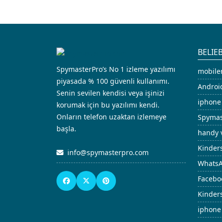
BELIE
SpymasterPro’s No 1 izleme yazılımı
mobile
piyasada % 100 güvenli kullanımı.
Androi
Senin sevilen kendisi veya işinizi
iphone
korumak için bu yazılımı kendi.
Onların telefon uzaktan izlemeye
Spymas
başla.
handy 
Kinder
info@spymasterpro.com
WhatsA
Facebo
Kinder
iphone