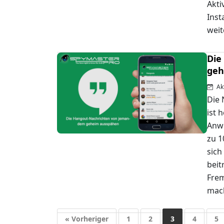
Akti
Inst
weit
Die
geh
Akt
Die 
ist 
Anwe
zu 1
sich
beit
Frem
mach
« Vorheriger
1
2
3
4
5