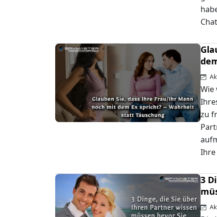
habe
Chat
Gla
dem
Akt
Wie 
Ihre
zu f
Part
aufm
Ihre
3 D
müs
Akt