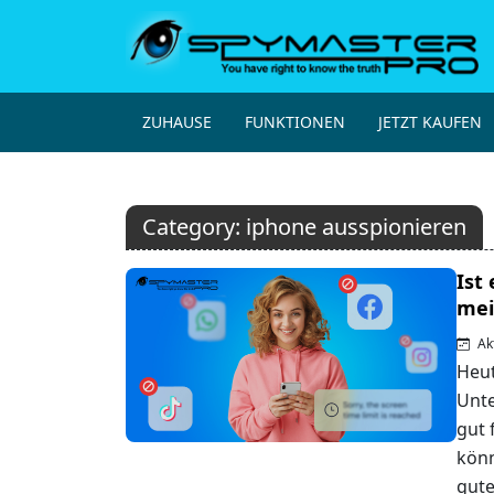
ZUHAUSE
FUNKTIONEN
JETZT KAUFEN
Category:
iphone ausspionieren
Ist
mei
Akt
Heut
Unte
gut 
könn
gute