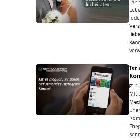
Die 
Lebe
lode
Vers
lieb
kann
verw
Ist
Kon
Akt
Mit 
Medi
uneh
Kom
Ehep
sehr