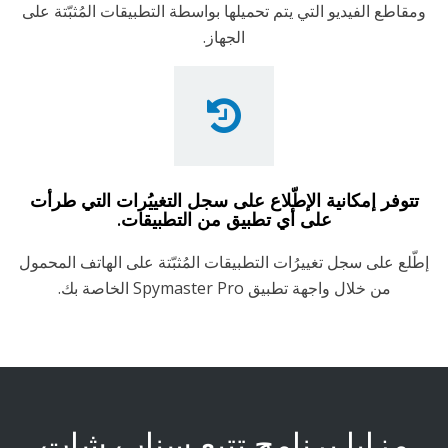
ومقاطع الفيديو التي يتم تحميلها بواسطة التطبيقات المُثبّتة على
الجهاز.
تتوفر إمكانية الإطّلاع على سجل التغييُرات التي طرأت
على أي تطبيق من التطبيقات.
إطّلع على سجل تغييرُات التطبيقات المُثبّتة على الهاتف المحمول
من خلال واجهة تطبيق Spymaster Pro الخاصة بك.
مزايا برنامج تتبع سناب شات