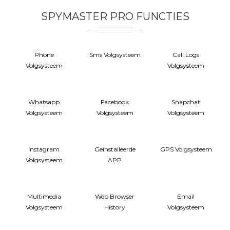
SPYMASTER PRO FUNCTIES
Phone
Sms Volgsysteem
Call Logs
Volgsysteem
Volgsysteem
Whatsapp
Facebook
Snapchat
Volgsysteem
Volgsysteem
Volgsysteem
Instagram
Geïnstalleerde
GPS Volgsysteem
Volgsysteem
APP
Multimedia
Web Browser
Email
Volgsysteem
History
Volgsysteem