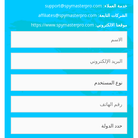
خدمة العملاء:
support@spymasterpro.com
الشركات التابعة:
affiliates@spymasterpro.com
موقعنا الالكتروني:
https://www.spymasterpro.com