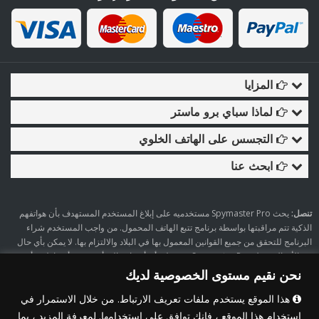
المزايا
لماذا سباي برو ماستر
التجسس على الهاتف الخلوي
ابحث عنا
تنصل:
يحث Spymaster Pro مستخدميه على إبلاغ المستخدم المستهدف بأن هواتفهم
الذكية تتم مراقبتها بواسطة برنامج تتبع الهاتف المحمول. من واجب المستخدم شراء
البرنامج للتحقق من جميع القوانين المعمول بها في البلاد والالتزام بها. لا يمكن بأي حال
من الأحوال تحمل Spymaster Pro مسؤولية أي أضرار مالية أو جسدية أو عاطفية أو
غيرها من الأضرار التي قد تنشأ عن استخدام برنامجها.
نحن نقيم مستوى الخصوصية لديك
هذا الموقع يستخدم ملفات تعريف الارتباط. من خلال الاستمرار في
استخدام هذا الموقع ، فإنك توافق على استخدامها. لمعرفة المزيد ، بما