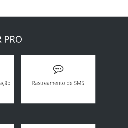
R PRO
zação
Rastreamento de SMS