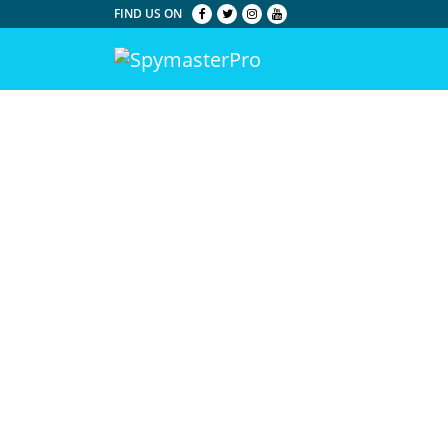
FIND US ON
Cansado de veri
alguém? Use o 
Espionar em remotamente 
sentando-se à conforto do
Ler as mensagens do usuário alvo que f
Ver todos os arquivos de mídia como fot
Monitorar a conta do Instagram de alg