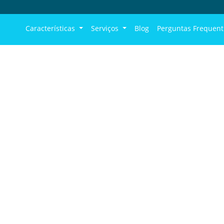
Características
Serviços
Blog
Perguntas Frequent
ficar Instagram de
Spymaster Pro
o conta do usuário do alvo
 seu lugare.
oram enviadas/recebidas
os e vídeos
uém de um Android/iPhone