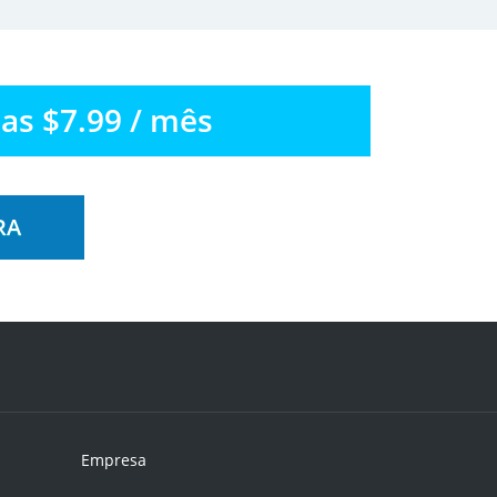
as $7.99 / mês
RA
Empresa