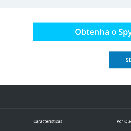
Obtenha o Spy
S
Características
Por Qu