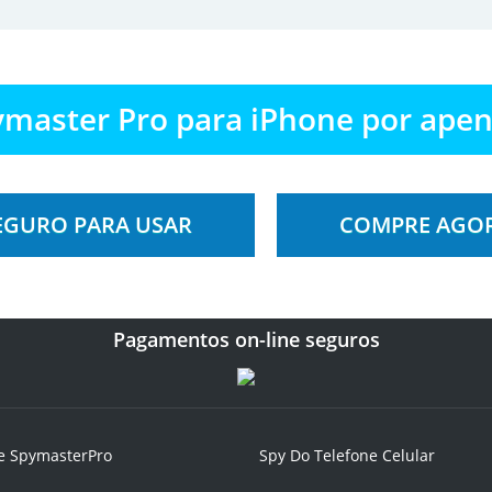
master Pro para iPhone por apen
EGURO PARA USAR
COMPRE AGO
Pagamentos on-line seguros
e SpymasterPro
Spy Do Telefone Celular