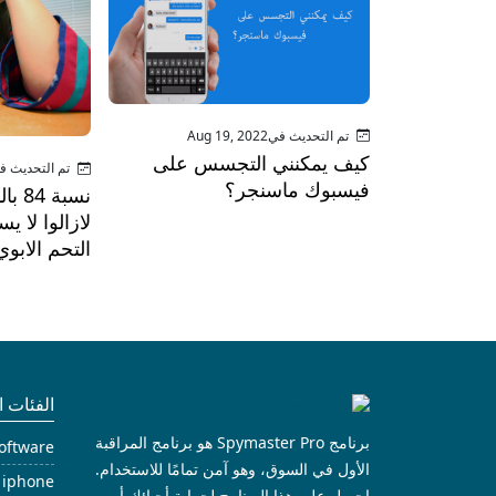
تم التحديث فيAug 19, 2022
كيف يمكنني التجسس على
تم التحديث في 17, 2022
فيسبوك ماسنجر؟
نسبة 
لازالوا لا 
التحم الابوي
الفئات ا
برنامج Spymaster Pro هو برنامج المراقبة
oftware
الأول في السوق، وهو آمن تمامًا للاستخدام.
iphone الجاسوس
احصل على هذا البرنامج لحماية أحبائك أو