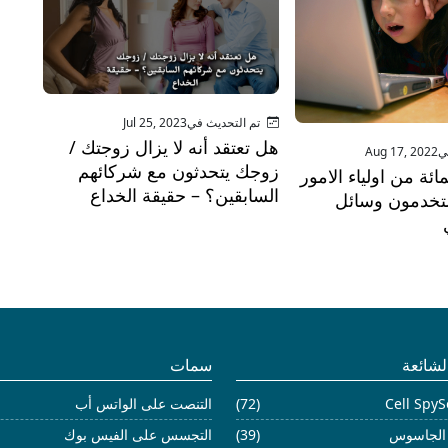
تم التحديث فيJul 25, 2023
هل تعتقد أنه لا يزال زوجتك /
Aug
زوجك يتحدثون مع شركائهم
84 بالمائة من اولياء الامور
السابقين؟ – حقيقة الخداع
يستخدمون وسائل
لشائعة
سمات
Cell SpyS
(72)
التنصت على الواتس أب
(39)
التجسس على الفيس بوك