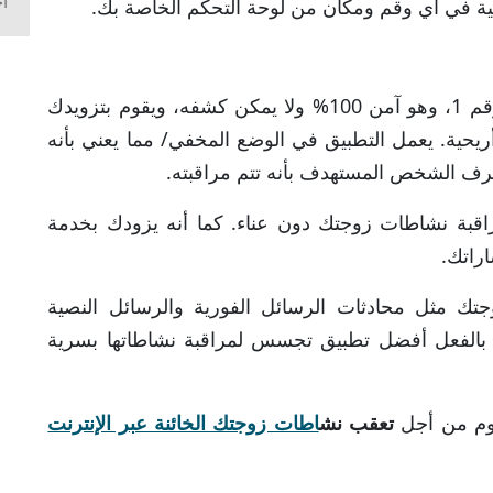
اح
ية في أي وقم ومكان من لوحة التحكم الخاصة بك.
تطبيق Spymaster Proهو تطبيق التجسس رقم 1، وهو آمن 100% ولا يمكن كشفه، ويقوم بتزويدك
يحية. يعمل التطبيق في الوضع المخفي/ مما يعني بأنه
ف الشخص المستهدف بأنه تتم مراقبته.
قبة نشاطات زوجتك دون عناء. كما أنه يزودك بخدمة
راتك.
ك مثل محادثات الرسائل الفورية والرسائل النصية
ه بالفعل أفضل تطبيق تجسس لمراقبة نشاطاتها بسرية
يوم من أجل
تعقب نش
اطات زوجتك الخائنة عبر الإنترنت