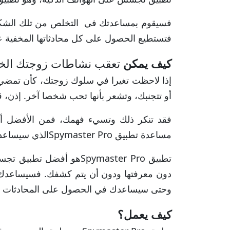
فسيقوم بمساعدتك في التخلص من تلك الش
فتستطيع الحصول على كل محادثاتها المخفية ع
كيف يمكن
تعقب نشاطات زوجتك الخائ
إذا لاحظت تغيرا في سلوك زوجتك، كأن تمضي 
أو تتجنبك، وتشعر بأنها تحب شخصا آخر. إذن، قب
فقد تنكر ذلك وتسيء فهمك، فمن الأفضل أن 
مساعدة تطبيق Spymaster Proالذي سيساعدك في معرفة مع من تتحدث زوجتك عبر الإنترنت.
تطبيق Spymaster Proهو أ
دون معرفتها ودون أن يتم كشفك. فسيساعدك ال
وحتى سيساعدك في الحصول على المحادثات ا
كيف يعمل؟