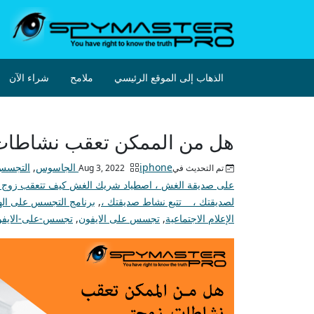
الذهاب إلى الموقع الرئيسي
ملامح
شراء الآن
هل من الممكن تعقب نشاطات ز
iphone الجاسوس
,
التجسس
تم التحديث فيAug 3, 2022
على صديقة الغش ، اصطياد شريك الغش كيف تتعقب زوج الغش 
لصديقتك ، تتبع نشاط صديقتك ،
,
برنامج التجسس على اله
الإعلام الاجتماعية
,
تجسس على الايفون
,
تجسس-على-الايفو