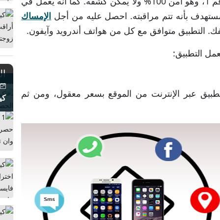
تطبيق Spymaster Proهو تطبيق التجسس رقم 1، وهو آمن 100% ولا يمكن كشفه. كما أنه يعمل في
ستهدف بأنه تتم مراقبته. احصل عليه من أجل
الإمساك
. التطبيق متوافق مع كل من هواتف أندرويد وآيفون.
ل التطبيق:
ال
17
طبيق عبر الإنترنت من الموقع بسعر معقول، ومن ثم
كي