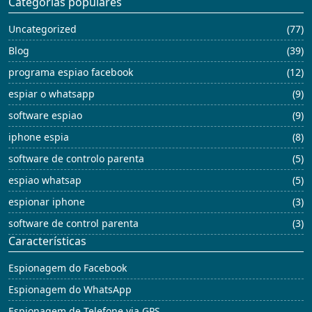
Categorias populares
Uncategorized
(77)
Blog
(39)
programa espiao facebook
(12)
espiar o whatsapp
(9)
software espiao
(9)
iphone espia
(8)
software de controlo parenta
(5)
espiao whatsap
(5)
espionar iphone
(3)
software de control parenta
(3)
Características
Espionagem do Facebook
Espionagem do WhatsApp
Espionagem de Telefone via GPS