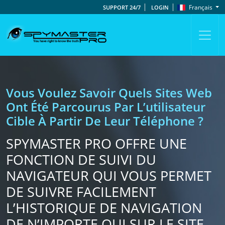
Français
SUPPORT 24/7
LOGIN
Vous Voulez Savoir Quels Sites Web
Ont Été Parcourus Par L’utilisateur
Cible À Partir De Leur Téléphone ?
SPYMASTER PRO OFFRE UNE
FONCTION DE SUIVI DU
NAVIGATEUR QUI VOUS PERMET
DE SUIVRE FACILEMENT
L’HISTORIQUE DE NAVIGATION
DE N’IMPORTE QUI SUR LE SITE