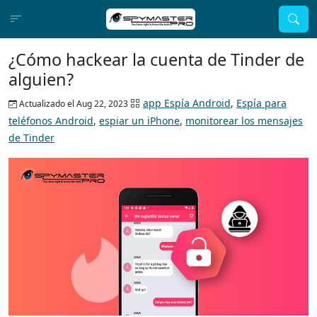
¿Cómo hackear la cuenta de Tinder de
alguien?
app Espía Android
,
Espía para
Actualizado el Aug 22, 2023
teléfonos Android
,
espiar un iPhone
,
monitorear los mensajes
de Tinder