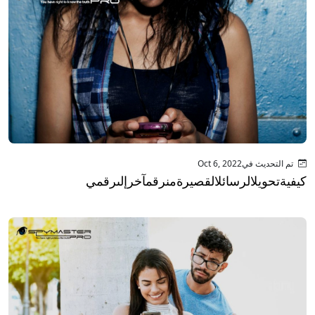
تم التحديث فيOct 6, 2022
كيفيةتحويلالرسائلالقصيرةمنرقمآخرإلىرقمي