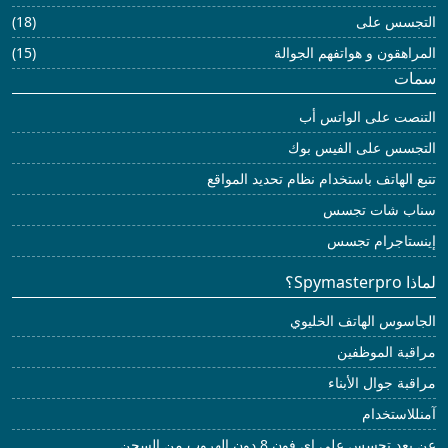
التجسس على
(18)
المراهقون و هواتفهم الجوالة
(15)
سمات
التنصت على الواتس أب
التجسس على الفيس بوك
تتبع الهاتف باستخدام نظام تحديد المواقع
سناب شات تجسس
إينستاجرام تجسس
لماذا Spymasterpro؟
الجاسوس الهاتف الخليوي
مراقبة الموظفين
مراقبة جوال الأبناء
آمنللاستخدام
عن بعد تجسس على اي فون 8 دون الهروب من السجن