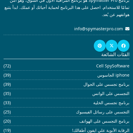
برنامج Spymaster Pro هو برنامج المراقبة الأول في السوق، وهو آمن
تمامًا للاستخدام. احصل على هذا البرنامج لحماية أحبائك أو عملك. ابدأ بتتبع
هواتفهم عن بُعد.
info@spymasterpro.com
الفئات الشائعة
(72)
Cell SpySoftware
iphone الجاسوس
(39)
برنامج تجسس على الجوال
(39)
التجسس على الواتس
(35)
برنامج تجسس الخلية
(33)
التجسس على رسائل الفيسبوك
(25)
برنامج التجسس على الهواتف
(20)
الرقابة الأبوية علي ايفون أطفالك!
(19)