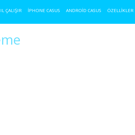
IL ÇALIŞIR
IPHONE CASUS
ANDROID CASUS
ÖZELLIKLER
eme
M SOHBET MESAJLARINI ELDE EDİN
kuyun ve İndirin
çalışır