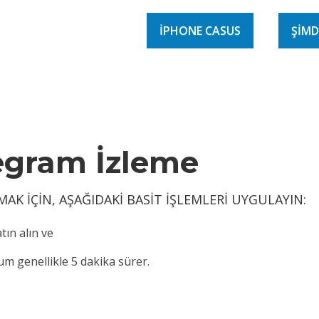
IPHONE CASUS
ŞIMD
legram İzleme
K IÇIN, AŞAĞIDAKI BASIT IŞLEMLERI UYGULAYIN:
ın alın ve
um genellikle 5 dakika sürer.