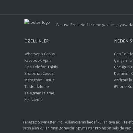
Casusa Pro's No 1 izleme yazılımı piyasada 
ÖZELLIKLER
NEDEN S
WhatsApp Casus
Cep Telef
Facebook Ajani
Çalışan Ta
Gps Telefon Takibi
Çocuğunuz
Snapchat Casus
Kullanimi 
Instagram Casus
Android k
Tinder İzleme
iPhone Ku
Telegram İzleme
Kik İzleme
Feragat:
Spymaster Pro, kullanıcılarını hedef kullanıcıya akıllı tel
satın alan kullanıcının görevidir. Spymaster Pro hiçbir şekilde yaz