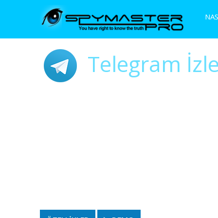
NAS
Telegram İzl
HEDEF TELEFONUN TÜM TELEGRA
Sohbet mesajlarını uzaktan Görüntüleyin, O
Hiç bir ipucu bırakmadan sessiz bir şekilde 
Herhangi bir İnternet tarayıcısından erişim
En son versiyonlarla tam uyumlu
Kullanımı kolay