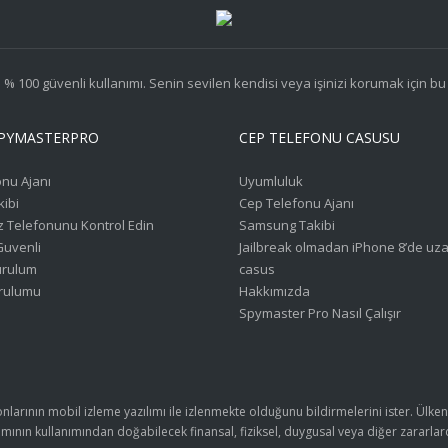
% 100 güvenli kullanımı. Senin sevilen kendisi veya işinizi korumak için bu
PYMASTERPRO
CEP TELEFONU CASUSU
onu Ajanı
Uyumluluk
kibi
Cep Telefonu Ajanı
 Telefonunu Kontrol Edin
Samsung Takibi
Guvenli
Jailbreak olmadan iPhone 8’de uz
urulum
casus
rulumu
Hakkımızda
Spymaster Pro Nasıl Çalışır
efonlarının mobil izleme yazılımı ile izlenmekte olduğunu bildirmelerini ister. Ülk
ılımının kullanımından doğabilecek finansal, fiziksel, duygusal veya diğer zararl