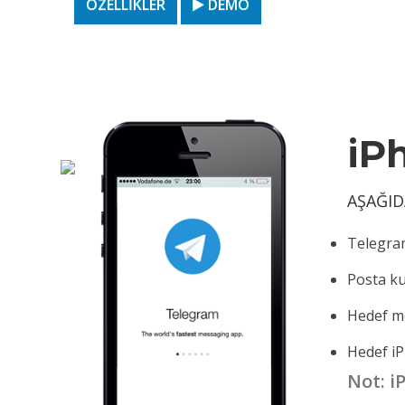
ÖZELLIKLER
DEMO
iP
AŞAĞID
Telegra
Posta kut
Hedef mob
Hedef iP
Not: i