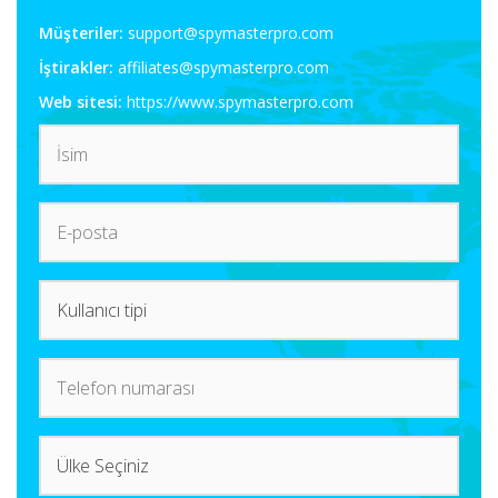
Müşteriler:
support@spymasterpro.com
İştirakler:
affiliates@spymasterpro.com
Web sitesi:
https://www.spymasterpro.com