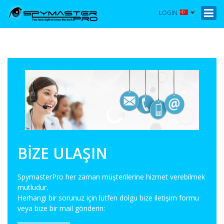
LOGIN
BIZE ULAŞIN
SpymasterPro her zaman müşterilerine hizmet verebilmek
mutludur.
Herhangi bir sorunuz için lütfen dolgu bize iletişim formu
veya bize bir mail gönderin: