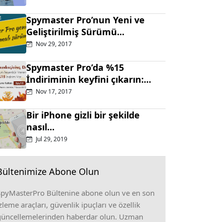
Spymaster Pro’nun Yeni ve
Geliştirilmiş Sürümü...
Nov 29, 2017
Spymaster Pro’da %15
İndiriminin keyfini çıkarın:...
Nov 17, 2017
Bir iPhone gizli bir şekilde
nasıl...
Jul 29, 2019
Bültenimize Abone Olun
SpyMasterPro Bültenine abone olun ve en son
zleme araçları, güvenlik ipuçları ve özellik
güncellemelerinden haberdar olun. Uzman