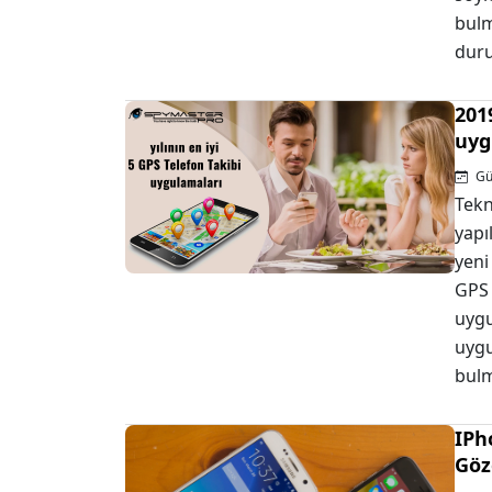
bulm
duru
2019
uyg
Gün
Tekn
yapı
yeni
GPS 
uygu
uygu
bulm
IPh
Göz