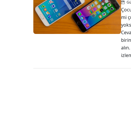
Gü
Çocu
mi ç
yoks
Ceva
biri
alın
izle