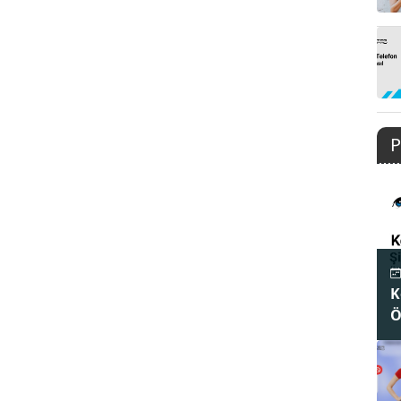
P
K
Ö