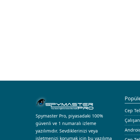
Popüle
Cep Tel
Spymaster Pro, piyasadaki 100%
Çalışan
güvenli ve 1 numaralı izleme
Androi
yazılımıdır. Sevdiklerinizi veya
işletmenizi korumak için bu yazılıma
Cep Tel