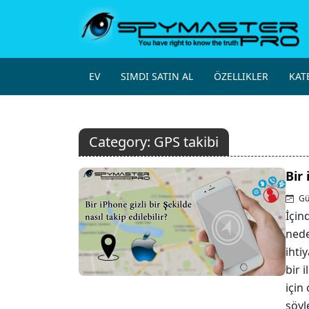
EV
SIMDI SATIN AL
ÖZELLIKLER
KAT
Category:
GPS takibi
Bir 
Gü
İçin
nede
ihtiy
bir i
için 
söyl