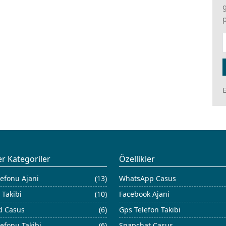
g
p
E
r Kategoriler
Özellikler
efonu Ajani
(13)
WhatsApp Casus
 Takibi
(10)
Facebook Ajani
d Casus
(6)
Gps Telefon Takibi
efonu Takibi
(6)
Snapchat Casus