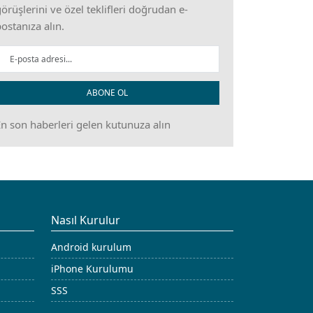
örüşlerini ve özel teklifleri doğrudan e-
ostanıza alın.
ABONE OL
n son haberleri gelen kutunuza alın
Nasıl Kurulur
Android kurulum
iPhone Kurulumu
SSS