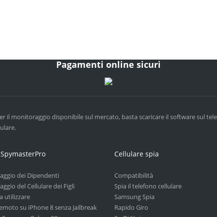
Pagamenti online sicuri
er il monitoraggio disponibile sul mercato, basta scaricare il software sul te
ulare.
 SpymasterPro
Cellulare spia
aggio dei Dipendenti
Compatibilità
ggio del Cellulare dei Figli
Spia il telefono cellulare
a utilizzare
Samsung Spia
remoto su iPhone 8 senza Jailbreak
Rapido Giro