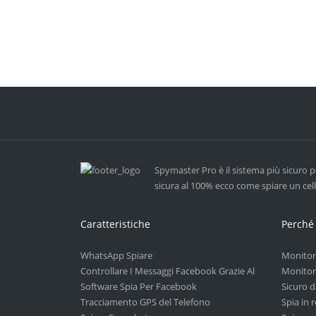
Spymaster Pro è il sistema più sicuro p
sicura al 100% ecco come spiare un cell
Caratteristiche
Perché
WhatsApp Spiare
Monitor
Controllare I Messaggi Facebook Grazie Al
Monitora
Software Spia Per Facebook
Sicuro d
Tracciamento GPS del Telefono
Spia in 