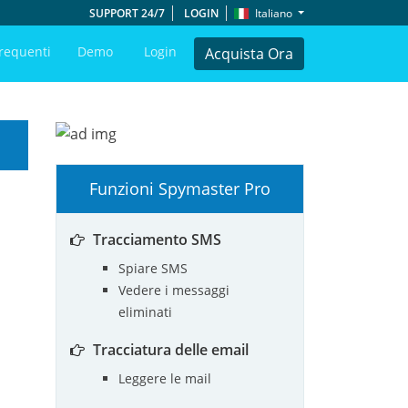
SUPPORT 24/7
LOGIN
Italiano
requenti
Demo
Login
Acquista Ora
Funzioni Spymaster Pro
Tracciamento SMS
Spiare SMS
Vedere i messaggi
eliminati
Tracciatura delle email
Leggere le mail