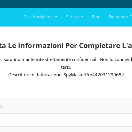
Caratteristiche
Servizi
Blog
Domande F
a Le Informazioni Per Completare L'a
i saranno mantenute strettamente confidenziali. Non lo condivid
terzi.
Descrittore di fatturazione: SpyMasterPro442031290682