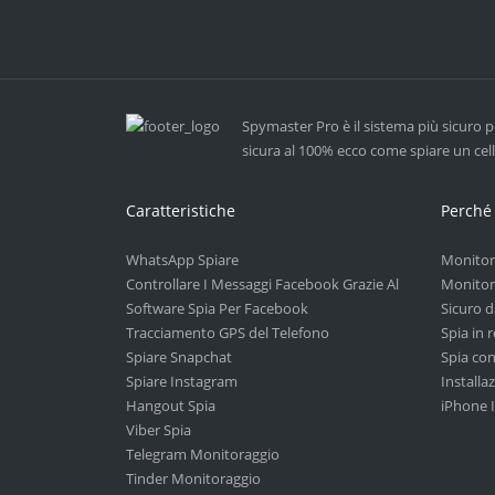
Spymaster Pro è il sistema più sicuro p
sicura al 100% ecco come spiare un cell
Caratteristiche
Perché
WhatsApp Spiare
Monitor
Controllare I Messaggi Facebook Grazie Al
Monitora
Software Spia Per Facebook
Sicuro d
Tracciamento GPS del Telefono
Spia in 
Spiare Snapchat
Spia co
Spiare Instagram
Installa
Hangout Spia
iPhone I
Viber Spia
Telegram Monitoraggio
Tinder Monitoraggio