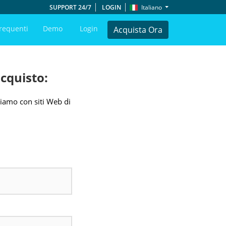
SUPPORT 24/7
LOGIN
Italiano
requenti
Demo
Login
Acquista Ora
cquisto:
iamo con siti Web di