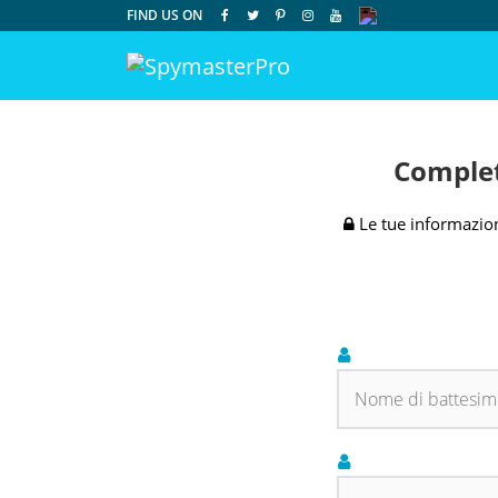
FIND US ON
Complet
Le tue informazion