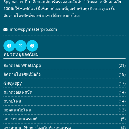
Spymaster Pro คือซอฟต์แวร์ตรวจสอบอันดับ 1 ในตลาด ที่ปลอดภัย
100% ใช้ซอฟต์แวร์นี้เพื่อปกป้องคนที่คุณรักหรือธุรกิจของคุณ เริ่ม
ติดตามโทรศัพท์ของพวกเขาได้จากระยะไกล
info@spymasterpro.com
หมวดหมู่ยอดนิยม
สะกดรอย WhatsApp
(21)
ติดตามโทรศัพท์มือถือ
(18)
ซัมซุง spy
(17)
สะกดรอยเฟสบุ๊ค
(14)
สปายโฟน
(14)
สอดแนมไอโฟน
(13)
แกะรอยแอนดรอยด์
(5)
สายลับบน iPhone โดยไม่ต้องเจลเบรค
(4)