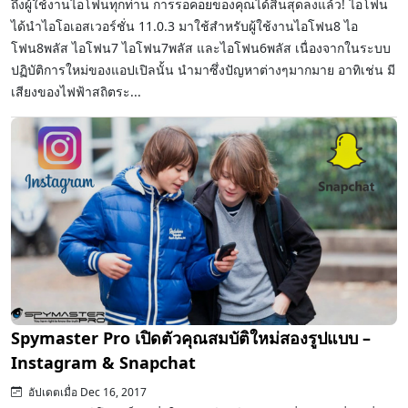
ถึงผู้ใช้งานไอโฟนทุกท่าน การรอคอยของคุณได้สิ้นสุดลงแล้ว! ไอโฟน
ได้นำไอโอเอสเวอร์ชั่น 11.0.3 มาใช้สำหรับผู้ใช้งานไอโฟน8 ไอ
โฟน8พลัส ไอโฟน7 ไอโฟน7พลัส และไอโฟน6พลัส เนื่องจากในระบบ
ปฏิบัติการใหม่ของแอปเปิลนั้น นำมาซึ่งปัญหาต่างๆมากมาย อาทิเช่น มี
เสียงของไฟฟ้าสถิตระ...
Spymaster Pro เปิดตัวคุณสมบัติใหม่สองรูปแบบ –
Instagram & Snapchat
อัปเดตเมื่อ Dec 16, 2017