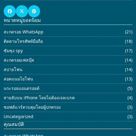
หมวดหมู่ยอดนิยม
สะกดรอย WhatsApp
(21)
ติดตามโทรศัพท์มือถือ
(18)
ซัมซุง spy
(17)
สะกดรอยเฟสบุ๊ค
(14)
สปายโฟน
(14)
สอดแนมไอโฟน
(13)
แกะรอยแอนดรอยด์
(5)
สายลับบน iPhone โดยไม่ต้องเจลเบรค
(4)
ซอฟต์แวร์ควบคุมโดยผู้ปกครอง
(3)
Uncategorized
(3)
คุณสมบัติ
สะกดรอย WhatsApp