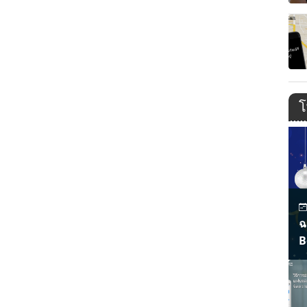
โ
ฉ
B