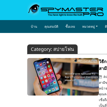
บ้าน
คุณสมบัติ
ซื้อเลย
หมวดหมู่
ต
Category:
สปายโฟน
วิธ
สาม
อัป
สามีข
หน้า
คุณส
เชื่อ
เป็นสิ