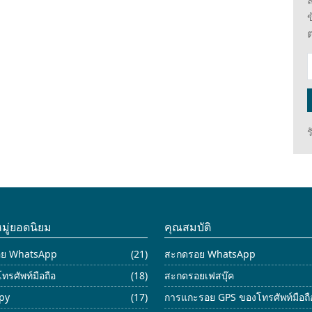
ล
ข
มู่ยอดนิยม
คุณสมบัติ
อย WhatsApp
(21)
สะกดรอย WhatsApp
ทรศัพท์มือถือ
(18)
สะกดรอยเฟสบุ๊ค
spy
(17)
การแกะรอย GPS ของโทรศัพท์มือถื