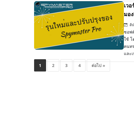
เวอร
มอง
อัป
ซอฟต์
ใช้ โ
คนทรย
และเ
1
2
3
4
ต่อไป »