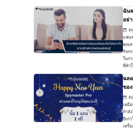
ฉัน
อย่
อัป
แฟนขอ
คุณส
กิจก
ในกา
ที่ทำใ
ฉลอ
ของ
อัป
เหมือ
กำลัง
ปีเก่
เครื่