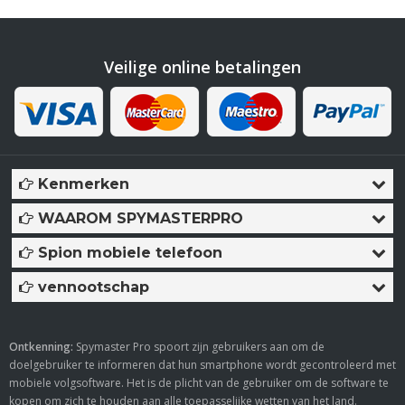
Veilige online betalingen
Kenmerken
WAAROM SPYMASTERPRO
Spion mobiele telefoon
vennootschap
Ontkenning:
Spymaster Pro spoort zijn gebruikers aan om de
doelgebruiker te informeren dat hun smartphone wordt gecontroleerd met
mobiele volgsoftware. Het is de plicht van de gebruiker om de software te
kopen om zich te houden aan alle toepasselijke wetten van het land.