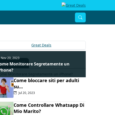
Nov 20, 2023
ost recenti
ome Monitorare Segretamente un
Phone?
Come bloccare siti per adulti
su...
Jul 20, 2023
Come Controllare Whatsapp Di
Mio Marito?