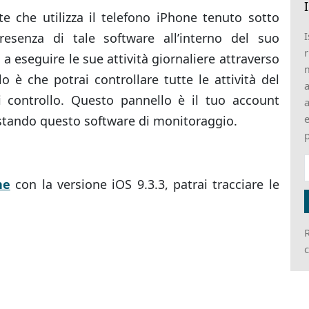
te che utilizza il telefono iPhone tenuto sotto
I
esenza di tale software all’interno del suo
r
a eseguire le sue attività giornaliere attraverso
m
lo è che potrai controllare tutte le attività del
a
i controllo. Questo pannello è il tuo account
a
e
istando questo software di monitoraggio.
p
ne
con la versione iOS 9.3.3, patrai tracciare le
R
c