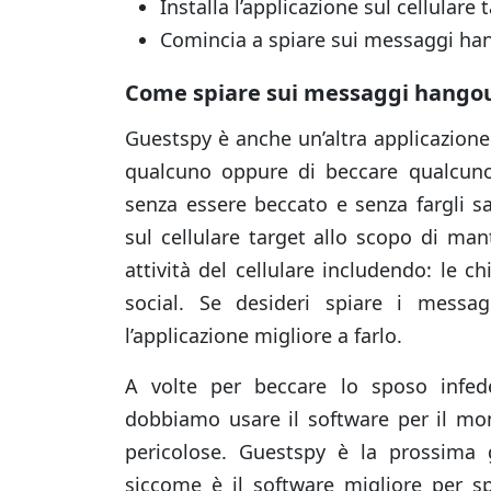
Installa l’applicazione sul cellulare 
Comincia a spiare sui messaggi hang
Come spiare sui messaggi hango
Guestspy è anche un’altra applicazion
qualcuno oppure di beccare qualcuno 
senza essere beccato e senza fargli s
sul cellulare target allo scopo di man
attività del cellulare includendo: le c
social. Se desideri spiare i messa
l’applicazione migliore a farlo.
A volte per beccare lo sposo infed
dobbiamo usare il software per il mon
pericolose. Guestspy è la prossima g
siccome è il software migliore per s