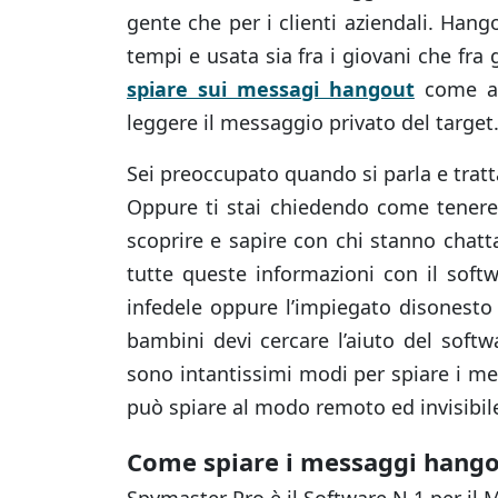
gente che per i clienti aziendali. Hang
tempi e usata sia fra i giovani che fra 
spiare sui messagi hangout
come ad
leggere il messaggio privato del target
Sei preoccupato quando si parla e tratta
Oppure ti stai chiedendo come tenere 
scoprire e sapire con chi stanno chat
tutte queste informazioni con il soft
infedele oppure l’impiegato disonesto 
bambini devi cercare l’aiuto del softw
sono intantissimi modi per spiare i me
può spiare al modo remoto ed invisibil
Come spiare i messaggi hango
Spymaster Pro è il Software N.1 per il 