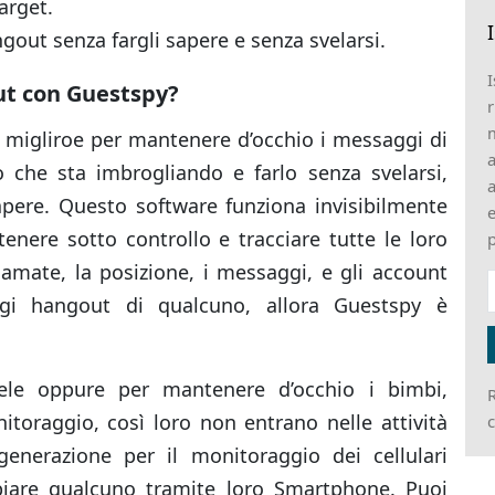
target.
out senza fargli sapere e senza svelarsi.
I
ut con Guestspy?
r
m
e migliroe per mantenere d’occhio i messaggi di
a
che sta imbrogliando e farlo senza svelarsi,
a
apere. Questo software funziona invisibilmente
e
tenere sotto controllo e tracciare tutte le loro
p
hiamate, la posizione, i messaggi, e gli account
ggi hangout di qualcuno, allora Guestspy è
ele oppure per mantenere d’occhio i bimbi,
R
itoraggio, così loro non entrano nelle attività
c
enerazione per il monitoraggio dei cellulari
piare qualcuno tramite loro Smartphone. Puoi