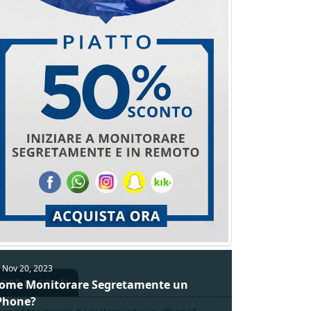
Nov 20, 2023
ost recenti
ome Monitorare Segretamente un
Phone?