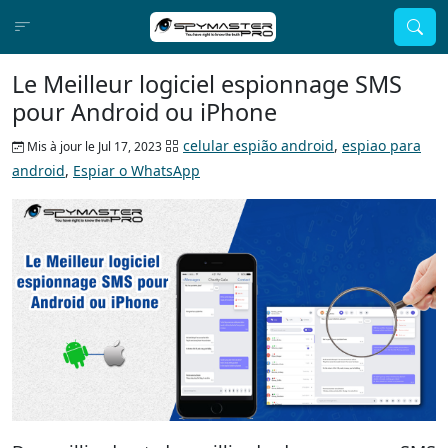
Le Meilleur logiciel espionnage SMS
pour Android ou iPhone
celular espião android
,
espiao para
Mis à jour le Jul 17, 2023
android
,
Espiar o WhatsApp