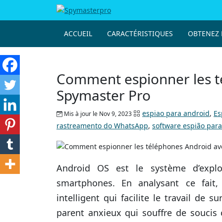
ACCUEIL
CARACTÉRISTIQUES
OBTENEZ L
Comment espionner les t
Spymaster Pro
espiao para android
,
Es
Mis à jour le Nov 9, 2023
rastreamento do WhatsApp
,
software espião para
Android OS est le système d’explo
smartphones. En analysant ce fait
intelligent qui facilite le travail de
parent anxieux qui souffre de soucis 