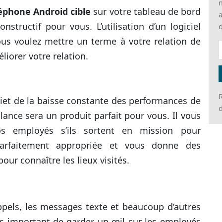
m
éphone Android cible
sur votre tableau de bord
a
structif pour vous. L’utilisation d’un logiciel
d
ous voulez mettre un terme à votre relation de
liorer votre relation.
R
uiet de la baisse constante des performances de
d
llance sera un produit parfait pour vous. Il vous
s employés s’ils sortent en mission pour
 parfaitement appropriée et vous donne des
ur connaître les lieux visités.
ppels, les messages texte et beaucoup d’autres
très important de garder un œil sur les employés