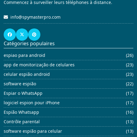
Commencez à surveiller leurs téléphones à distance.
info@spymasterpro.com
Catégories populaires
espiao para android
(26)
app de monitorização de celulares
(23)
celular espião android
(23)
software espião
(22)
Espiar o WhatsApp
(17)
logiciel espion pour iPhone
(17)
Espião Whatsapp
(16)
Contrôle parental
(13)
software espião para celular
(13)