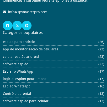
Commencez à surveiller leurs téléphones à distance.
info@spymasterpro.com
Catégories populaires
espiao para android
(26)
app de monitorização de celulares
(23)
celular espião android
(23)
software espião
(22)
Espiar o WhatsApp
(17)
logiciel espion pour iPhone
(17)
Espião Whatsapp
(16)
Contrôle parental
(13)
software espião para celular
(13)