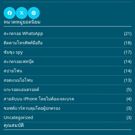
หมวดหมู่ยอดนิยม
สะกดรอย WhatsApp
(21)
ติดตามโทรศัพท์มือถือ
(18)
ซัมซุง spy
(17)
สะกดรอยเฟสบุ๊ค
(14)
สปายโฟน
(14)
สอดแนมไอโฟน
(13)
แกะรอยแอนดรอยด์
(5)
สายลับบน iPhone โดยไม่ต้องเจลเบรค
(4)
ซอฟต์แวร์ควบคุมโดยผู้ปกครอง
(3)
Uncategorized
(3)
คุณสมบัติ