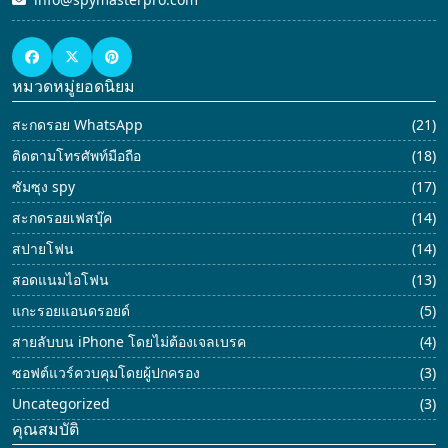
หมวดหมู่ยอดนิยม
สะกดรอย WhatsApp
(21)
ติดตามโทรศัพท์มือถือ
(18)
ซัมซุง spy
(17)
สะกดรอยเฟสบุ๊ค
(14)
สปายโฟน
(14)
สอดแนมไอโฟน
(13)
แกะรอยแอนดรอยด์
(5)
สายลับบน iPhone โดยไม่ต้องเจลเบรค
(4)
ซอฟต์แวร์ควบคุมโดยผู้ปกครอง
(3)
Uncategorized
(3)
คุณสมบัติ