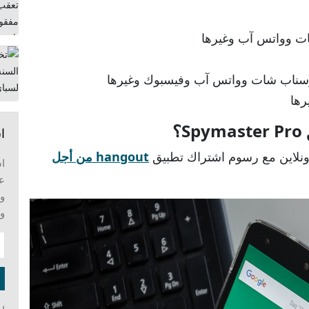
ت وواتس آب وغيرها
 وسناب شات وواتس آب وفيسبوك وغيرها
رها
؟
ا
أونلاين مع رسوم اشتراك تطبيق
hangout من أجل
عل
وت
و