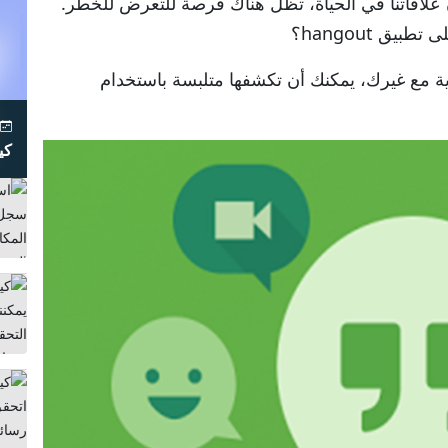
 علاقاتنا في الحياة، تظل هناك فرصة للتعرض للخطر.
ق hangout؟
ية مع غيرك، يمكنك أن تكشفها متلبسة باستخدام
23
كي