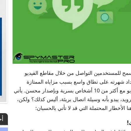
Goog خدمة انترنت تسمح للمستخدمين التواصل من خلال مقاطع الفيديو
اد شهرته على نطاق واسع بسبب مزاياه الممتازة
والحصرية؛ حيث أنه يسمح بإجراء محادثات فيديو مع أكثر من 10 أشخاص بسرية وبإصدار محسن. يأتي
يد، يبدو بأنه وسيلة اتصال بريئة، أليس كذلك؟ ولكن،
الأخطار المحتملة التي قد لا تأتي بالحسبان:
أح
!