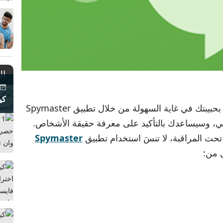
ال
17
كي
أصبحت عملية تعقب حساب hangout الخاص بحبيبتك في غاية السهولة من خلال تطبيق Spymaster
خفي، وسيساعدك بالتأكيد على معرفة حقيقة الأشخاص.
ا تحت المراقبة، لا تنسَ استخدام تطبيق
Spymaster
 من: