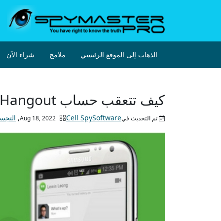
الذهاب إلى الموقع الرئيسي
ملامح
شراء الآن
كيف تتعقب حساب Hangout لشخص ما دون معرفته!
Cell SpySoftware
,
التج
تم التحديث فيAug 18, 2022