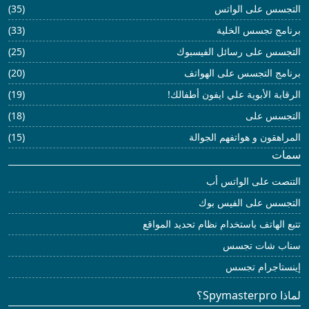
التجسس على الواتس
(35)
برنامج تجسس الخلية
(33)
التجسس على رسائل الفيسبوك
(25)
برنامج التجسس على الهواتف
(20)
الرقابة الأبوية علي ايفون أطفالك!
(19)
التجسس على
(18)
المراهقون و هواتفهم الجوالة
(15)
سمات
التنصت على الواتس أب
التجسس على الفيس بوك
تتبع الهاتف باستخدام نظام تحديد المواقع
سناب شات تجسس
إينستاجرام تجسس
لماذا Spymasterpro؟