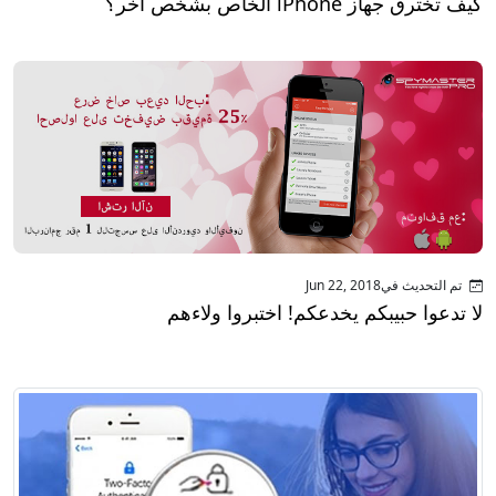
كيف تخترق جهاز iPhone الخاص بشخص آخر؟
تم التحديث فيJun 22, 2018
لا تدعوا حبيبكم يخدعكم! اختبروا ولاءهم