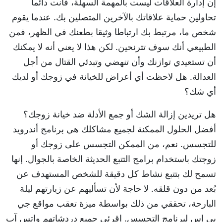
إن إدارة العلاقات ليست بالمهمة السهلة، فأنت دائما
تحاولين حماية علاقاتك بالآخرين المتصلين بك. عندما يقوم
شخص ما، مرتبط بك ارتباطا وثيقا بطعنك في الظهر، فمن
الطبيعي أنك سوف تترنحين. لكن هذا لا يعني أنه لا يمكنك
أن تستعيدي توازنك وأن تنهضي وتبدئي القتال من أجل
العدالة. هل لاحظت أي أعراض للخيانة في زوجك أو لديك
أي شك؟
هل تريدين إزالة الشك أو جمع الأدلة ضد خيانة زوجك؟
أفضل الحلول الممكنة لجميع مشاكلك هي برنامج أندرويد
للتجسس. نعم، من الممكن التجسس على زوجك أو
زوجتك باستخدام برامج التتبع الحديثة الخاصة بالجوال. إنها
تسمح لك بتتبع نشاط كل دقيقة للشخص المستهدف عن
بُعد من دون قلقه. لا حاجة لأن تسأليهم عن زيارتهم ليلة
البارحة، تحققي من ذلك بواسطة ميزة تعقب مواقع جي
بي اس لبرنامج التجسس. اقرئي جميع دردشاتهم واتس آب