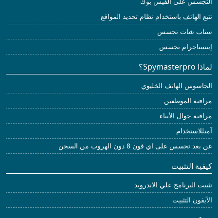
التجسس على الفيس بوك
تتبع الهاتف باستخدام نظام تحديد المواقع
سناب شات تجسس
إينستاجرام تجسس
لماذا Spymasterpro؟
الجاسوس الهاتف الخليوي
مراقبة الموظفين
مراقبة جوال الأبناء
آمنللاستخدام
عن بعد تجسس على اي فون 8 دون الهروب من السجن
كيفية التثبيت
تثبيت البرنامج علي الاندرويد
الآيفون التثبيت